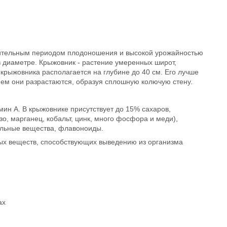
длительным периодом плодоношения и высокой урожайностью
м в диаметре. Крыжовник - растение умеренных широт,
крыжовника располагается на глубине до 40 см. Его лучше
енем они разрастаются, образуя сплошную колючую стену.
мин А. В крыжовнике присутствует до 15% сахаров,
о, марганец, кобальт, цинк, много фосфора и меди),
ильные вещества, флавоноиды.
овых веществ, способствующих выведению из организма
ах