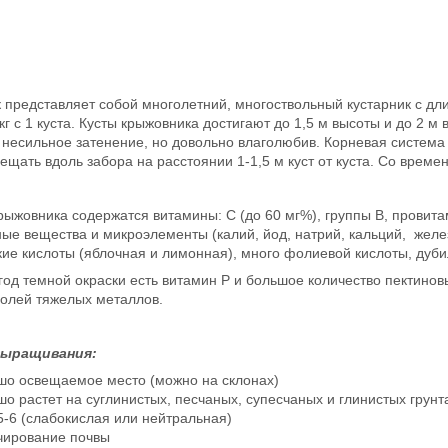
 представляет собой многолетний, многоствольный кустарник с 
 кг с 1 куста. Кусты крыжовника достигают до 1,5 м высоты и до 2 
 несильное затенение, но довольно влаголюбив. Корневая система 
ещать вдоль забора на расстоянии 1-1,5 м куст от куста. Со врем
рыжовника содержатся витамины: С (до 60 мг%), группы В, провита
ые вещества и микроэлементы (калий, йод, натрий, кальций, желез
кие кислоты (яблочная и лимонная), много фолиевой кислоты, дуб
ягод темной окраски есть витамин Р и большое количество пектин
солей тяжелых металлов.
выращивания:
шо освещаемое место (можно на склонах)
о растет на суглинистых, песчаных, супесчаных и глинистых грунт
5-6 (слабокислая или нейтральная)
чирование почвы