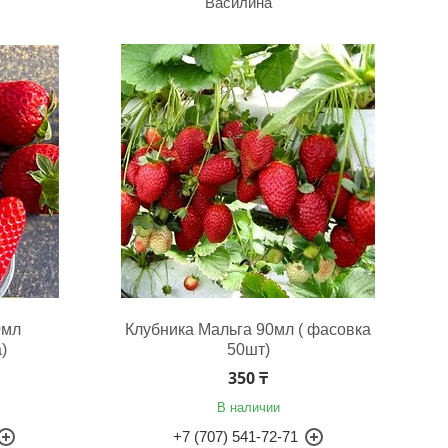
Василина
0мл
Клубника Мальга 90мл ( фасовка
)
50шт)
350 ₸
В наличии
+7 (707) 541-72-71