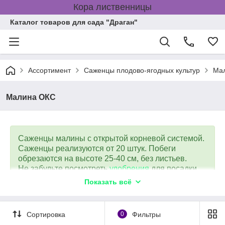
Кора лиственницы
Каталог товаров для сада "Драган"
Ассортимент
Саженцы плодово-ягодных культур
Ма
Малина ОКС
Саженцы малины с открытой корневой системой.
Саженцы реализуются от 20 штук. Побеги
обрезаются на высоте 25-40 см, без листьев.
Не забудьте посмотреть
удобрения
для посадки
малины с голым корнем и
гидрогель
.
Показать всё
Как происходит отправка малины с голым
Сортировка
0
Фильтры
корнем?