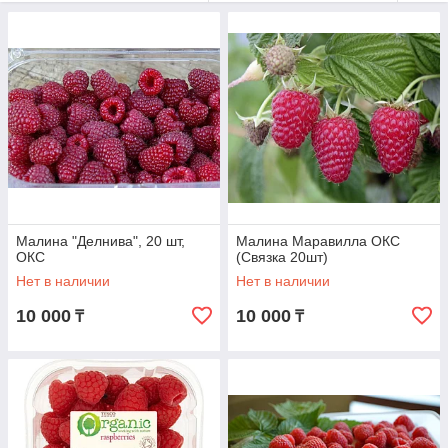
Саженцы замачиваются в растворе с
фунгицидом, затем корни обрабатываются
гидрогелем (который позволяет корням держать
влагу длительное время и потом
благотворительно влияет на приживаемость.
Затем все герметично запаковывается и
подписывается.
Малина "Делнива", 20 шт,
Малина Маравилла ОКС
ОКС
(Связка 20шт)
Нет в наличии
Нет в наличии
10 000
10 000
₸
₸