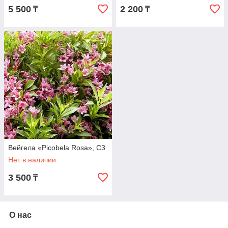
5 500
2 200
₸
₸
Вейгела «Picobela Rosa», С3
Нет в наличии
3 500
₸
О нас