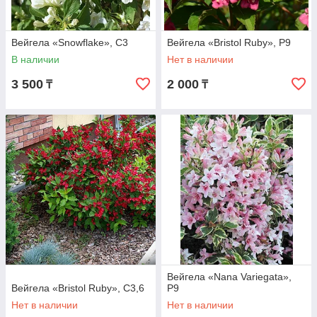
Вейгела «Snowflake», С3
Вейгела «Bristol Ruby», Р9
В наличии
Нет в наличии
3 500
2 000
₸
₸
Вейгела «Nana Variegata»,
Вейгела «Bristol Ruby», С3,6
Р9
Нет в наличии
Нет в наличии