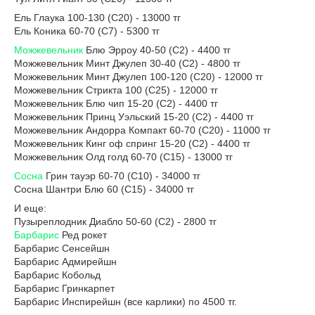
Ель Глаука 100-130 (С20) - 13000 тг
Ель Коника 60-70 (С7) - 5300 тг
Можжевельник
Блю Эрроу 40-50 (С2) - 4400 тг
Можжевельник Минт Джулеп 30-40 (С2) - 4800 тг
Можжевельник Минт Джулеп 100-120 (С20) - 12000 тг
Можжевельник Стрикта 100 (С25) - 12000 тг
Можжевельник Блю чип 15-20 (С2) - 4400 тг
Можжевельник Принц Уэльский 15-20 (С2) - 4400 тг
Можжевельник Андорра Компакт 60-70 (С20) - 11000 тг
Можжевельник Кинг оф спринг 15-20 (С2) - 4400 тг
Можжевельник Олд голд 60-70 (С15) - 13000 тг
Сосна
Грин тауэр 60-70 (С10) - 34000 тг
Сосна Шантри Блю 60 (С15) - 34000 тг
И еще:
Пузыреплодник Диабло 50-60 (С2) - 2800 тг
Барбарис
Ред рокет
Барбарис Сенсейшн
Барбарис Адмирейшн
Барбарис Кобольд
Барбарис Гринкарпет
Барбарис Инспирейшн (все карлики) по 4500 тг.