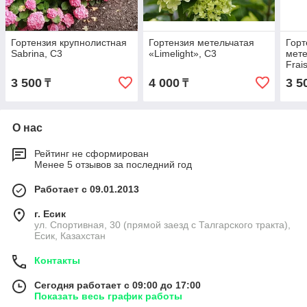
Гортензия крупнолистная
Гортензия метельчатая
Горт
Sabrina, С3
«Limelight», С3
мете
Frai
3 500
4 000
3 5
₸
₸
О нас
Рейтинг не сформирован
Менее 5 отзывов за последний год
Работает с 09.01.2013
г. Есик
ул. Спортивная, 30 (прямой заезд с Талгарского тракта),
Есик, Казахстан
Контакты
Сегодня работает с 09:00 до 17:00
Показать весь график работы