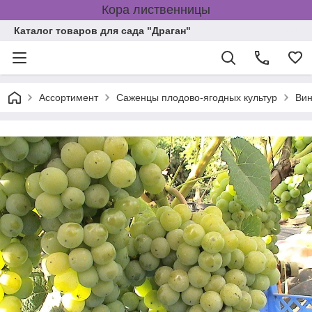
Кора лиственницы
Каталог товаров для сада "Драган"
Ассортимент
Саженцы плодово-ягодных культур
Вин