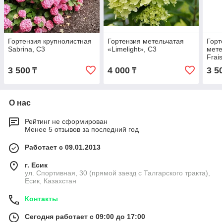
Гортензия крупнолистная
Гортензия метельчатая
Горт
Sabrina, С3
«Limelight», С3
мете
Frai
3 500
4 000
3 5
₸
₸
О нас
Рейтинг не сформирован
Менее 5 отзывов за последний год
Работает с 09.01.2013
г. Есик
ул. Спортивная, 30 (прямой заезд с Талгарского тракта),
Есик, Казахстан
Контакты
Сегодня работает с 09:00 до 17:00