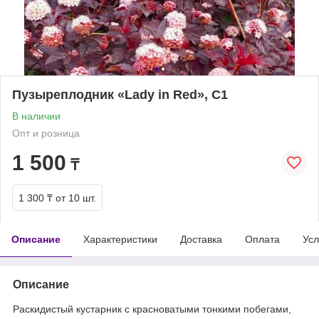
Пузыреплодник «Lady in Red», С1
В наличии
Опт и розница
1 500
₸
1 300 ₸
от 10 шт.
Описание
Характеристики
Доставка
Оплата
Усл
Описание
Раскидистый кустарник с красноватыми тонкими побегами,