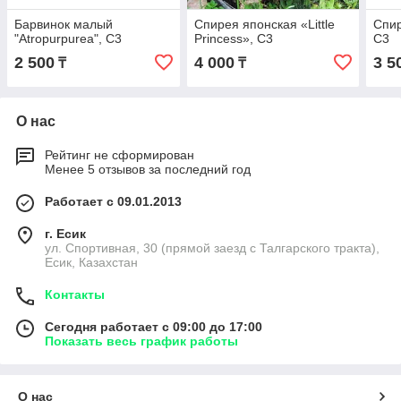
Барвинок малый
Спирея японская «Little
Спир
"Atropurpurea", С3
Princess», С3
С3
2 500
4 000
3 5
₸
₸
О нас
Рейтинг не сформирован
Менее 5 отзывов за последний год
Работает с 09.01.2013
г. Есик
ул. Спортивная, 30 (прямой заезд с Талгарского тракта),
Есик, Казахстан
Контакты
Сегодня работает с 09:00 до 17:00
Показать весь график работы
О нас