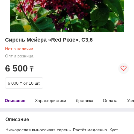
Сирень Мейера «Red Pixie», С3,6
Нет в наличии
Опт и розница
6 500
₸
6 000 ₸
от 10 шт.
Описание
Характеристики
Доставка
Оплата
Усл
Описание
Низкорослая выносливая сирень. Растёт медленно. Куст