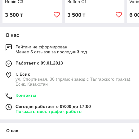
Robin С3
Buffon С1
Vari
3 500
3 500
6 0
₸
₸
О нас
Рейтинг не сформирован
Менее 5 отзывов за последний год
Работает с 09.01.2013
г. Есик
ул. Спортивная, 30 (прямой заезд с Талгарского тракта),
Есик, Казахстан
Контакты
Сегодня работает с 09:00 до 17:00
Показать весь график работы
О нас