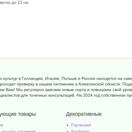
етка до 13 см.
х культур в Голландии, Италии, Польше и России находится на с
а проходят проверку в нашем питомнике в Алматинской области. П
ем Вам! Мы регулярно завозим новые сорта и повышаем свой уров
иалистов для точечных консультаций. На 2024 год собственное пр
вующие товары
Декоративные
ия
Гортензия
 защиты растений
Барбарис