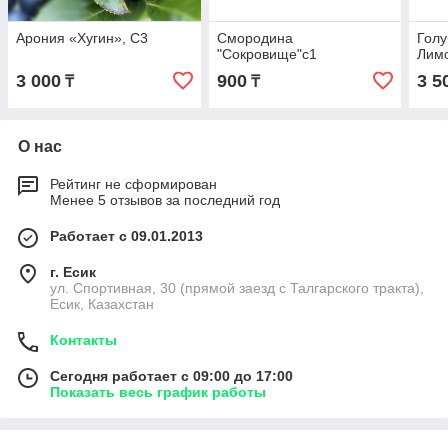
Арония «Хугин», С3
Смородина
Голу
"Сокровище"с1
Лим
3 000
900
3 5
₸
₸
О нас
Рейтинг не сформирован
Менее 5 отзывов за последний год
Работает с 09.01.2013
г. Есик
ул. Спортивная, 30 (прямой заезд с Талгарского тракта),
Есик, Казахстан
Контакты
Сегодня работает с 09:00 до 17:00
Показать весь график работы