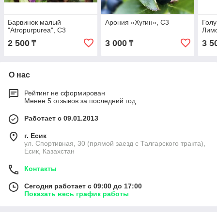
Барвинок малый
Арония «Хугин», С3
Голу
"Atropurpurea", С3
Лим
2 500
3 000
3 5
₸
₸
О нас
Рейтинг не сформирован
Менее 5 отзывов за последний год
Работает с 09.01.2013
г. Есик
ул. Спортивная, 30 (прямой заезд с Талгарского тракта),
Есик, Казахстан
Контакты
Сегодня работает с 09:00 до 17:00
Показать весь график работы