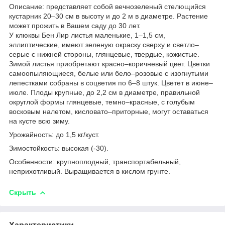
Описание: представляет собой вечнозеленый стелющийся
кустарник 20–30 см в высоту и до 2 м в диаметре. Растение
может прожить в Вашем саду до 30 лет.
У клюквы Бен Лир листья маленькие, 1–1,5 см,
эллиптические, имеют зеленую окраску сверху и светло–
серые с нижней стороны, глянцевые, твердые, кожистые.
Зимой листья приобретают красно–коричневый цвет. Цветки
самоопыляющиеся, белые или бело–розовые с изогнутыми
лепестками собраны в соцветия по 6–8 штук. Цветет в июне–
июле. Плоды крупные, до 2,2 см в диаметре, правильной
округлой формы глянцевые, темно–красные, с голубым
восковым налетом, кисловато–приторные, могут оставаться
на кусте всю зиму.
Урожайность: до 1,5 кг/куст.
Зимостойкость: высокая (-30).
Особенности: крупноплодный, транспортабельный,
неприхотливый. Выращивается в кислом грунте.
Скрыть