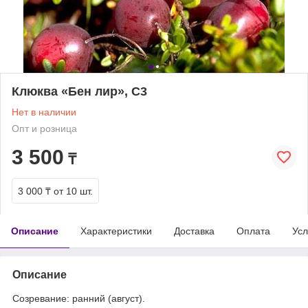
Клюква «Бен лир», С3
Нет в наличии
Опт и розница
3 500
₸
3 000 ₸
от 10 шт.
Описание
Характеристики
Доставка
Оплата
Усл
Описание
Созревание: ранний (август).