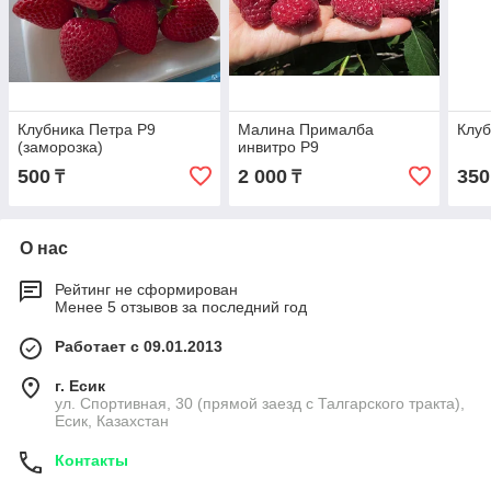
Клубника Петра Р9
Малина Прималба
Клуб
(заморозка)
инвитро Р9
500
2 000
350
₸
₸
О нас
Рейтинг не сформирован
Менее 5 отзывов за последний год
Работает с 09.01.2013
г. Есик
ул. Спортивная, 30 (прямой заезд с Талгарского тракта),
Есик, Казахстан
Контакты