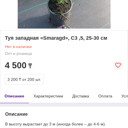
Туя западная «Smaragd», С3 ,5, 25-30 см
Нет в наличии
Опт и розница
4 500
₸
3 200 ₸
от 200 шт.
Описание
Характеристики
Доставка
Оплата
Усл
Описание
В высоту вырастает до 3 м (иногда более – до 4-6 м).