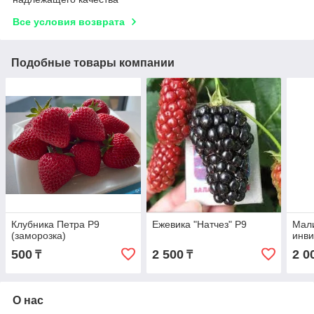
Все условия возврата
Подобные товары компании
Клубника Петра Р9
Ежевика "Натчез" Р9
Мал
(заморозка)
инви
500
2 500
2 0
₸
₸
О нас