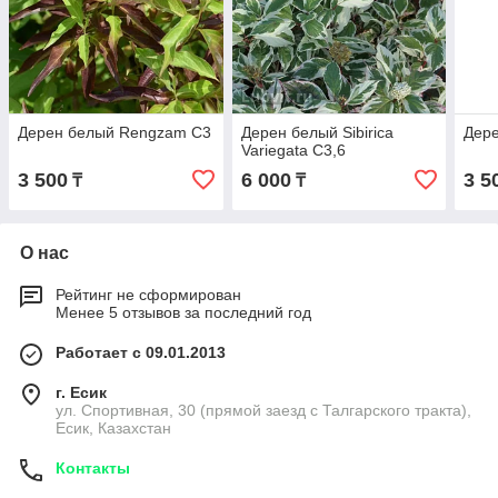
Дерен белый Rengzam С3
Дерен белый Sibirica
Дере
Variegata С3,6
3 500
6 000
3 5
₸
₸
О нас
Рейтинг не сформирован
Менее 5 отзывов за последний год
Работает с 09.01.2013
г. Есик
ул. Спортивная, 30 (прямой заезд с Талгарского тракта),
Есик, Казахстан
Контакты