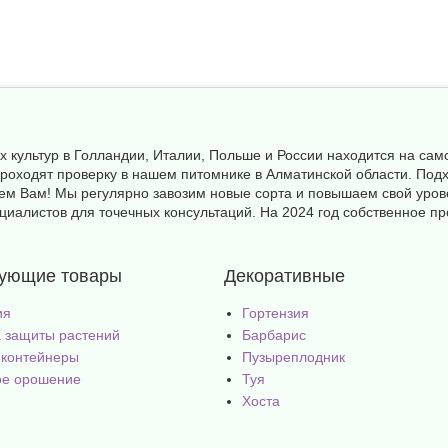
х культур в Голландии, Италии, Польше и России находится на с
а проходят проверку в нашем питомнике в Алматинской области. П
ем Вам! Мы регулярно завозим новые сорта и повышаем свой уров
иалистов для точечных консультаций. На 2024 год собственное пр
вующие товары
Декоративные
ия
Гортензия
 защиты растений
Барбарис
 контейнеры
Пузыреплодник
ое орошение
Туя
Хоста