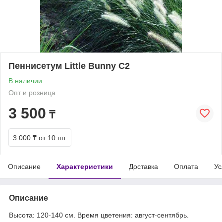
Пеннисетум Little Bunny С2
В наличии
Опт и розница
3 500
₸
3 000 ₸
от 10 шт.
Описание
Характеристики
Доставка
Оплата
Ус
Описание
Высота: 120-140 см. Время цветения: август-сентябрь.