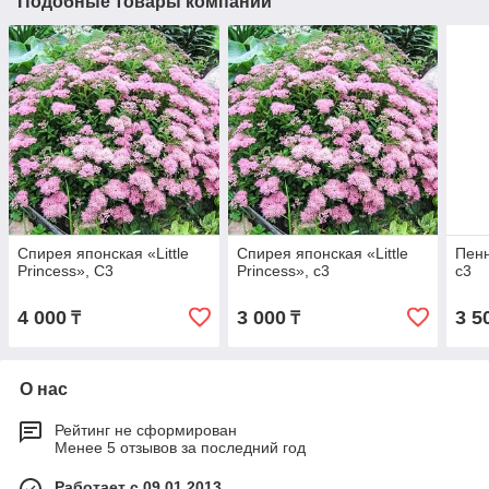
Подобные товары компании
Спирея японская «Little
Спирея японская «Little
Пенн
Princess», С3
Princess», с3
с3
4 000
3 000
3 5
₸
₸
О нас
Рейтинг не сформирован
Менее 5 отзывов за последний год
Работает с 09.01.2013