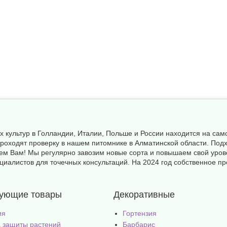
х культур в Голландии, Италии, Польше и России находится на с
а проходят проверку в нашем питомнике в Алматинской области. П
ем Вам! Мы регулярно завозим новые сорта и повышаем свой уров
иалистов для точечных консультаций. На 2024 год собственное пр
вующие товары
Декоративные
ия
Гортензия
 защиты растений
Барбарис