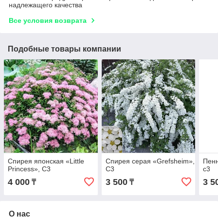
надлежащего качества
Все условия возврата
Подобные товары компании
Спирея японская «Little
Спирея серая «Grefsheim»,
Пенн
Princess», С3
С3
с3
4 000
3 500
3 5
₸
₸
О нас