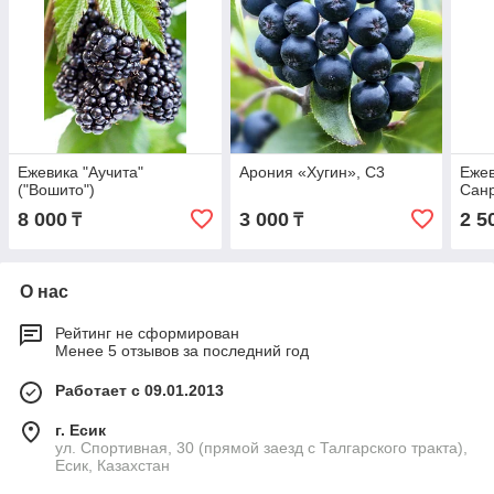
Ежевика "Аучита"
Арония «Хугин», С3
Еже
("Вошито")
Сан
8 000
3 000
2 5
₸
₸
О нас
Рейтинг не сформирован
Менее 5 отзывов за последний год
Работает с 09.01.2013
г. Есик
ул. Спортивная, 30 (прямой заезд с Талгарского тракта),
Есик, Казахстан