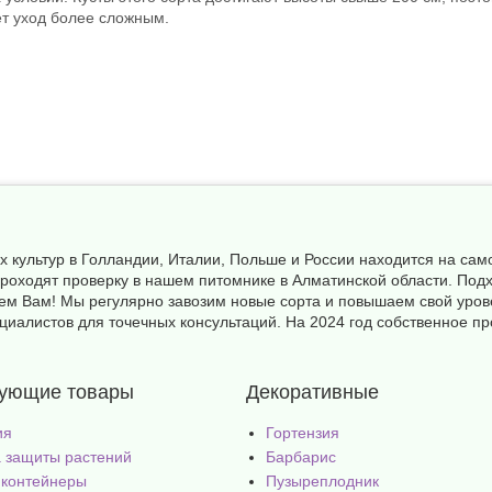
ет уход более сложным.
х культур в Голландии, Италии, Польше и России находится на с
а проходят проверку в нашем питомнике в Алматинской области. П
ем Вам! Мы регулярно завозим новые сорта и повышаем свой уров
иалистов для точечных консультаций. На 2024 год собственное пр
вующие товары
Декоративные
ия
Гортензия
 защиты растений
Барбарис
 контейнеры
Пузыреплодник