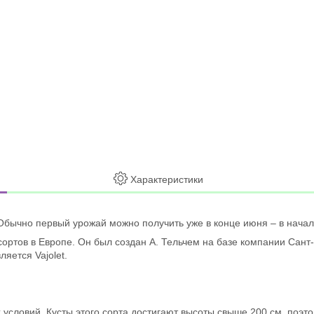
Характеристики
бычно первый урожай можно получить уже в конце июня – в начале 
ортов в Европе. Он был создан А. Тельчем на базе компании Сант
яется Vajolet.
словий. Кусты этого сорта достигают высоты свыше 200 см, поэт