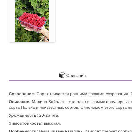
Описание
Созревание:
Сорт отличается ранними сроками созревания. О
Описание:
Малина Вайолет – это один из самых популярных с
сорта Полька и неизвестных сортов. Синонимом этого сорта явл
Урожайность:
20-25 т/га.
Зимостойкость:
высокая.
Особенности:
Выращивание малины Вайолет требует особых у