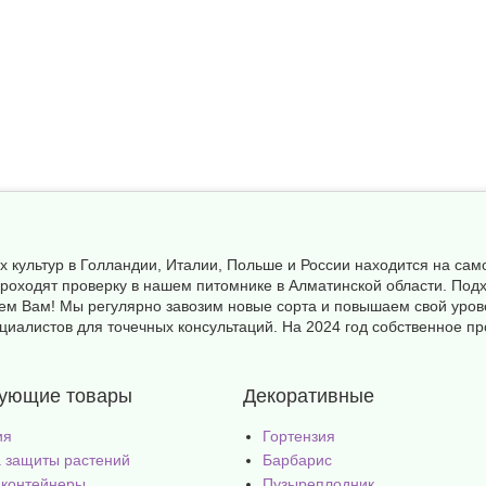
х культур в Голландии, Италии, Польше и России находится на с
а проходят проверку в нашем питомнике в Алматинской области. П
ем Вам! Мы регулярно завозим новые сорта и повышаем свой уров
иалистов для точечных консультаций. На 2024 год собственное пр
вующие товары
Декоративные
ия
Гортензия
 защиты растений
Барбарис
 контейнеры
Пузыреплодник