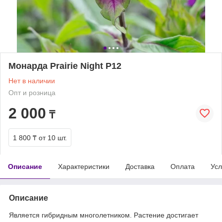
Монарда Prairie Night Р12
Нет в наличии
Опт и розница
2 000
₸
1 800 ₸
от 10 шт.
Описание
Характеристики
Доставка
Оплата
Усл
Описание
Является гибридным многолетником. Растение достигает