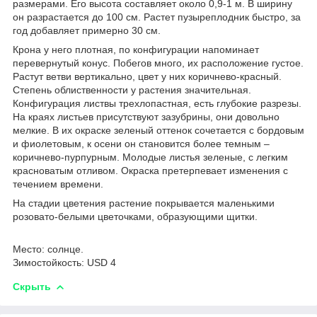
размерами. Его высота составляет около 0,9-1 м. В ширину
он разрастается до 100 см. Растет пузыреплодник быстро, за
год добавляет примерно 30 см.
Крона у него плотная, по конфигурации напоминает
перевернутый конус. Побегов много, их расположение густое.
Растут ветви вертикально, цвет у них коричнево-красный.
Степень облиственности у растения значительная.
Конфигурация листвы трехлопастная, есть глубокие разрезы.
На краях листьев присутствуют зазубрины, они довольно
мелкие. В их окраске зеленый оттенок сочетается с бордовым
и фиолетовым, к осени он становится более темным –
коричнево-пурпурным. Молодые листья зеленые, с легким
красноватым отливом. Окраска претерпевает изменения с
течением времени.
На стадии цветения растение покрывается маленькими
розовато-белыми цветочками, образующими щитки.
Место: солнце.
Зимостойкость: USD 4
Скрыть