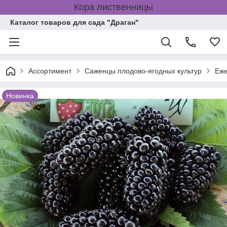
Кора лиственницы
Каталог товаров для сада "Драган"
Ассортимент
Саженцы плодово-ягодных культур
Еже
Новинка