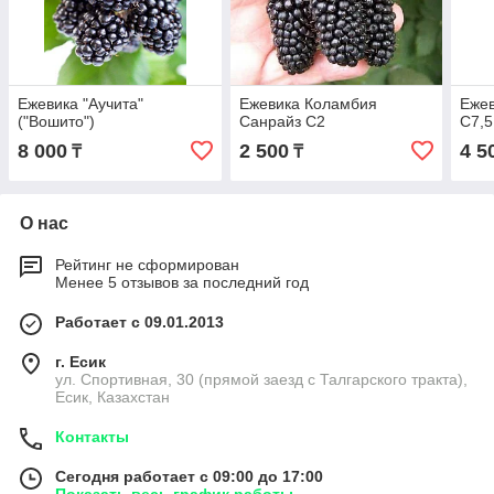
Ежевика "Аучита"
Ежевика Коламбия
Ежев
("Вошито")
Санрайз С2
С7,5
8 000
2 500
4 5
₸
₸
О нас
Рейтинг не сформирован
Менее 5 отзывов за последний год
Работает с 09.01.2013
г. Есик
ул. Спортивная, 30 (прямой заезд с Талгарского тракта),
Есик, Казахстан
Контакты
Сегодня работает с 09:00 до 17:00