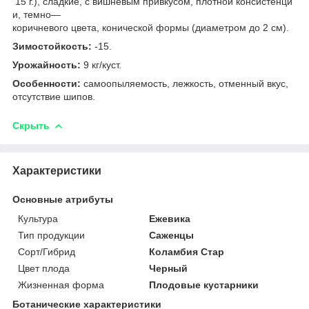
15 г.), сладкие, с вишневым привкусом, плотной консистенци
и, темно—
коричневого цвета, конической формы (диаметром до 2 см).
Зимостойкость:
-15.
Урожайность:
9 кг/куст.
Особенности:
самоопыляемость, лежкость, отменный вкус,
отсутствие шипов.
Скрыть
Характеристики
Основные атрибуты
Культура
Ежевика
Тип продукции
Саженцы
Сорт/Гибрид
Коламбия Стар
Цвет плода
Черный
Жизненная форма
Плодовые кустарники
Ботанические характеристики