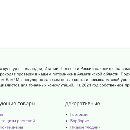
х культур в Голландии, Италии, Польше и России находится на с
а проходят проверку в нашем питомнике в Алматинской области. П
ем Вам! Мы регулярно завозим новые сорта и повышаем свой уров
иалистов для точечных консультаций. На 2024 год собственное пр
вующие товары
Декоративные
ия
Гортензия
 защиты растений
Барбарис
 контейнеры
Пузыреплодник