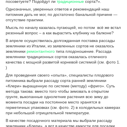
посоветуете? Подойдут ли
традиционные
сорта?».
Однозначных, уверенных ответов и рекомендаций наш
питомник дать не мог, по достаточно банальной причине ―
отсутствие практики.
Мысль по началу казалась пугающей, но потом всё же встал
резонный вопрос – а как вырастить клубнику на балконе?
В апреле осуществилась долгожданная поставка рассады
земляники из Италии, из заявленных сортов не оказалось
земляники
ремонтантного
типа плодоношение. Рассада
земляники традиционных сортов оказалась отличного
качества с мощной развитой корневой системой (см. фото 1.
)
Для проведения своего «опыта», специалисты плодового
питомника выбрали рассаду сорта ранней земляники
«Клери» выращенную по системе (методу) «фриго». Суть
метода такова: вместо того чтобы зимовать в открытом
грунте, выкопанные однолетние растения всю зиму до
момента посадки на постоянное место хранятся в
герметичных упаковках (см. фото. 2) в холодильных камерах
при небольшой отрицательной температуре.
В качестве посадочного материала мы выбрали рассаду
земляники «Клери», а вот в качестве емкости для посадки