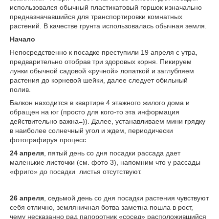
использовался обычный пластикатовый горшок изначально
предназначавшийся для транспортировки комнатных
растений. В качестве грунта использовалась обычная земля.
Начало
Непосредственно к посадке преступили 19 апреля с утра,
предварительно отобрав три здоровых корня. Пикируем
лунки обычной садовой «ручной» лопаткой и заглубляем
растения до корневой шейки, далее следует обильный
полив.
Балкон находится в квартире 4 этажного жилого дома и
обращен на юг (просто для кого-то эта информация
действительно важна=)). Далее, устанавливаем мини грядку
в наиболее солнечный угол и ждем, периодически
фотографируя процесс.
24 апреля
, пятый день со дня посадки рассада дает
маленькие листочки (см. фото 3), напомним что у рассады
«фриго» до посадки листья отсутствуют.
26 апреля
, седьмой день со дня посадки растения чувствуют
себя отлично, земляничная ботва заметна пошла в рост,
чему несказанно рад папоротник «сосед» расположившийся